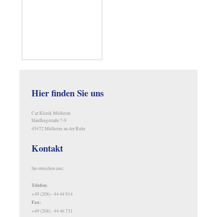
Hier finden Sie uns
Car Klinik Mülheim
Hänflingstraße 7-9
45472 Mülheim an der Ruhr
Kontakt
Sie erreichen uns:
Telefon:
+49 (208) - 44 44 914
Fax:
+49 (208) - 44 46 731