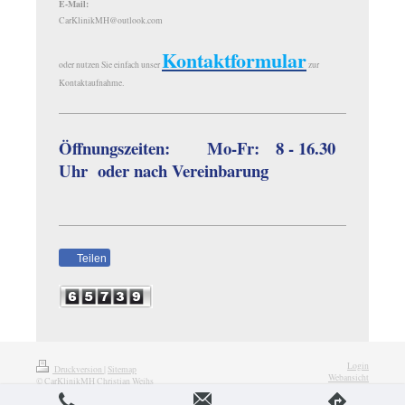
E-Mail:
CarKlinikMH@outlook.com
Kontaktformular
oder nutzen Sie einfach unser
zur
Kontaktaufnahme.
Öffnungszeiten: Mo-Fr: 8 - 16.30
Uhr oder nach Vereinbarung
Teilen
Login
Druckversion
|
Sitemap
Webansicht
© CarKlinikMH Christian Weihs