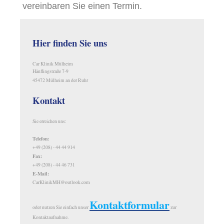
vereinbaren Sie einen Termin.
Hier finden Sie uns
Car Klinik Mülheim
Hänflingstraße 7-9
45472 Mülheim an der Ruhr
Kontakt
Sie erreichen uns:
Telefon:
+49 (208) - 44 44 914
Fax:
+49 (208) - 44 46 731
E-Mail:
CarKlinikMH@outlook.com
Kontaktformular
oder nutzen Sie einfach unser
zur
Kontaktaufnahme.