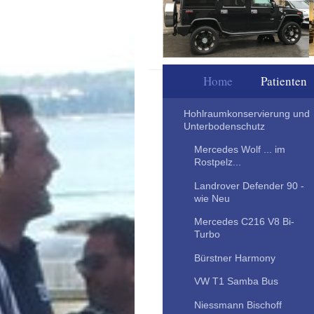
Autopartner I. 
Home
Patienten
Hohlraumkonservierung und
Unterbodenschutz
Mercedes Wolf ... im
Rostpelz...
Landrover Defender 90 -
wie Neu
Mercedes C216 V8 Bi-
Turbo
Bürstner Harmony
VW T1 Samba Bus
Niessmann Bischoff