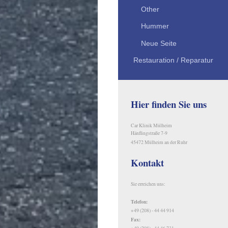
Other
Hummer
Neue Seite
Restauration / Reparatur
Hier finden Sie uns
Car Klinik Mülheim
Hänflingstraße 7-9
45472 Mülheim an der Ruhr
Kontakt
Sie erreichen uns:
Telefon:
+49 (208) - 44 44 914
Fax: