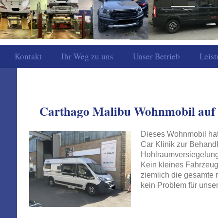
Rosenfeld
Kontakt
Ihr Weg zu uns
Unser Betrieb
Leis
Carthago Malibu Wohnmobil auf 
Dieses Wohnmobil hatt
Car Klinik zur Behand
Hohlraumversiegelung
Kein kleines Fahrzeug
ziemlich die gesamte 
kein Problem für uns