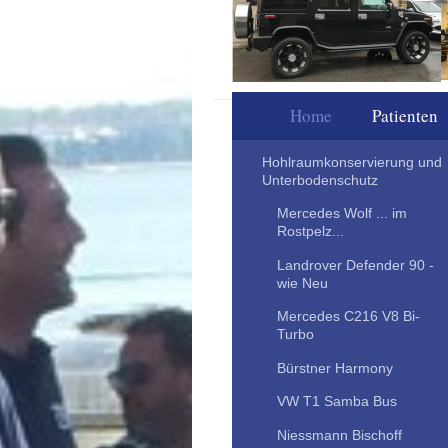
Autopartner I. 
Home
Patienten
Hohlraumkonservierung und
Unterbodenschutz
Mercedes Wolf ... im
Rostpelz...
Landrover Defender 90 -
wie Neu
Mercedes C216 V8 Bi-
Turbo
Bürstner Harmony
VW T1 Samba Bus
Niessmann Bischoff