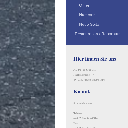
Other
Hummer
Neue Seite
Restauration / Reparatur
Hier finden Sie uns
Car Klinik Mülheim
Hänflingstraße 7-9
45472 Mülheim an der Ruhr
Kontakt
Sie erreichen uns:
Telefon:
+49 (208) - 44 44 914
Fax: