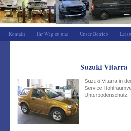
Rosenfeld
Kontakt
Ihr Weg zu uns
Unser Betrieb
Leis
Suzuki Vitarra
Suzuki Vitarra in d
Service Hohlraumve
Unterbodenschutz.