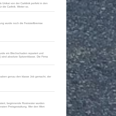
Unikat von der Carklinik perfekt in den
 die Carlinik. Weiter so.
ung wurde noch die Feststellbremse
wurde ein Blechschaden repariert und
) sind absolute Spitzenklasse. Die Firma
 haben genau den klasse Job gemacht, der
istert, beginnende Rostnester wurden
oderaten Preisgestaltung. Wer den Wert