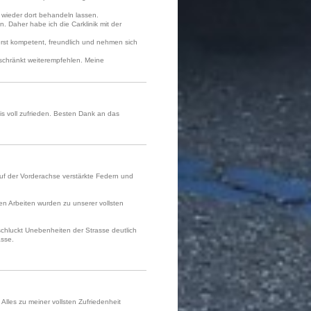
 wieder dort behandeln lassen.
 Daher habe ich die Carklinik mit der
rst kompetent, freundlich und nehmen sich
eschränkt weiterempfehlen. Meine
s voll zufrieden. Besten Dank an das
uf der Vorderachse verstärkte Federn und
n Arbeiten wurden zu unserer vollsten
chluckt Unebenheiten der Strasse deutlich
asse.
lles zu meiner vollsten Zufriedenheit