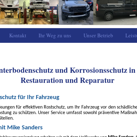
Rosenfeld
Kontakt
Ihr Weg zu uns
Unser Betrieb
Leis
Unterbodenschutz und Korrosionsschutz i
Restauration und Reparatur
chutz für Ihr Fahrzeug
ungen für effektiven Rostschutz, um Ihr Fahrzeug vor den schädlichen
astung zu schützen. Unser Service umfasst sowohl präventive Maßnah
tellen.
it Mike Sanders