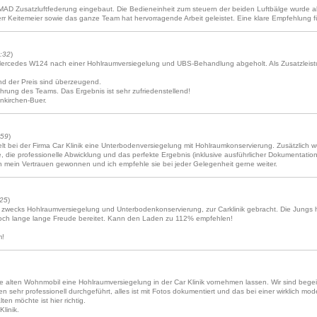
D Zusatzluftfederung eingebaut. Die Bedieneinheit zum steuern der beiden Luftbälge wurde als 
rr Keitemeier sowie das ganze Team hat hervorragende Arbeit geleistet. Eine klare Empfehlung für
:32
)
Mercedes W124 nach einer Hohlraumversiegelung und UBS-Behandlung abgeholt. Als Zusatzleist
nd der Preis sind überzeugend.
ahrung des Teams. Das Ergebnis ist sehr zufriedenstellend!
nkirchen-Buer.
:59
)
elt bei der Firma Car Klinik eine Unterbodenversiegelung mit Hohlraumkonservierung. Zusätzlich 
e, die professionelle Abwicklung und das perfekte Ergebnis (inklusive ausführlicher Dokumentation
en mein Vertrauen gewonnen und ich empfehle sie bei jeder Gelegenheit gerne weiter.
:25
)
zwecks Hohlraumversiegelung und Unterbodenkonservierung, zur Carklinik gebracht. Die Jungs
noch lange lange Freude bereitet. Kann den Laden zu 112% empfehlen!
m!
 alten Wohnmobil eine Hohlraumversiegelung in der Car Klinik vornehmen lassen. Wir sind bege
rden sehr professionell durchgeführt, alles ist mit Fotos dokumentiert und das bei einer wirklich m
en möchte ist hier richtig.
linik.