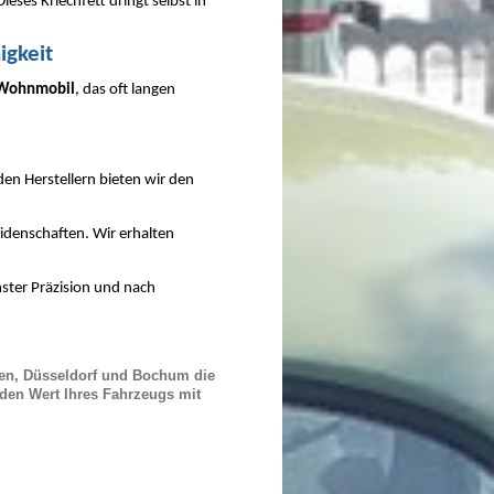
Dieses Kriechfett dringt selbst in
igkeit
Wohnmobil
, das oft langen
en Herstellern bieten wir den
idenschaften. Wir erhalten
ter Präzision und nach
sen, Düsseldorf und Bochum die
 den Wert Ihres Fahrzeugs mit