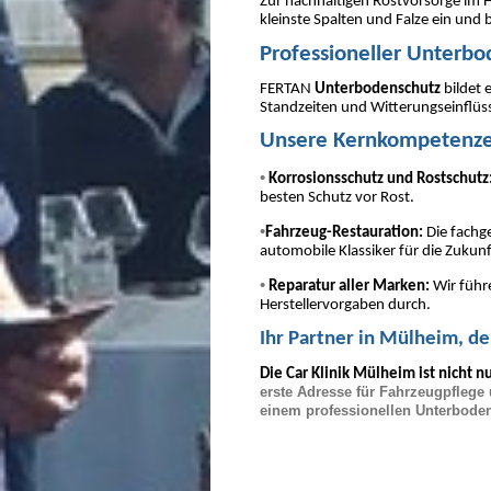
Zur nachhaltigen Rostvorsorge im 
kleinste Spalten und Falze ein und 
Professioneller Unterb
FERTAN
Unterbodenschutz
bildet 
Standzeiten und Witterungseinflüsse
Unsere Kernkompetenze
•
Korrosionsschutz und Rostschutz
besten Schutz vor Rost.
•
Fahrzeug-Restauration:
Die fachg
automobile Klassiker für die Zukunf
•
Reparatur aller Marken:
Wir führ
Herstellervorgaben durch.
Ihr Partner in Mülheim, 
Die Car Klinik Mülheim ist nicht n
erste Adresse für Fahrzeugpflege 
einem professionellen Unterbode