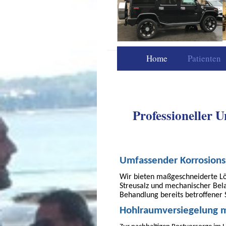
Autopartner I. 
Home
Patienten
Professioneller 
Umfassender Korrosionss
Wir bieten maßgeschneiderte Lös
Streusalz und mechanischer Bel
Behandlung bereits betroffener S
Hohlraumversiegelung m