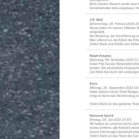
Beim zweiten Besuch wurde eine MA
Getränkehalter links eingebaut. He
J.P. Woll
(
Donnerstag, 16. Februar 2023 22
Heute habe ich meinen Oldtimer 
eingestellt.
Die Beratung, die Durchführung u
Man erkennt an der Arbeit die Erf
Vielen Dank und Grüße aus Gelse
Ralph Krepela
(
Dienstag, 08. November 2022 11
Unser Fiat Ducato Reisemobil erhi
lackiert. Die persönliche Ansprach
Car Klinik hat durch die Leistung
Elvis
(
Montag, 26. September 2022 10
Habe meinen neuen Ford Ranger, 
nötig ist damit das Neufahrzeug 
Vielen Dank an das gesamte Tea
Raimund Sprick
(
Freitag, 29. Juli 2022 15:37
)
Wir haben an unserem sechs Jahre
restlos entfernt, alle Arbeiten wu
seines Fahrzeuges dauerhaft erhalt
Vielen Dank an das Team der Car K