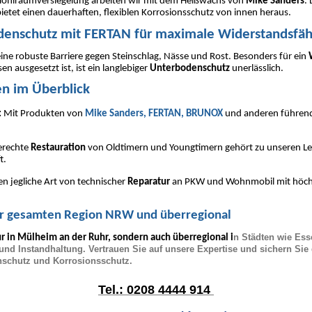
Hohlraumversiegelung arbeiten wir mit dem Heißwachs von
Mike Sanders
. 
bietet einen dauerhaften, flexiblen Korrosionsschutz von innen heraus.
odenschutz mit FERTAN für maximale Widerstandsfäh
eine robuste Barriere gegen Steinschlag, Nässe und Rost. Besonders für ein
n ausgesetzt ist, ist ein langlebiger
Unterbodenschutz
unerlässlich.
n im Überblick
:
Mit Produkten von
Mike Sanders, FERTAN, BRUNOX
und anderen führend
erechte
Restauration
von Oldtimern und Youngtimern gehört zu unseren Le
t.
en jegliche Art von technischer
Reparatur
an PKW und Wohnmobil mit höchs
der gesamten Region NRW und überregional
n Städten wie Es
ur in Mülheim an der Ruhr, sondern auch überregional i
und Instandhaltung. Vertrauen Sie auf unsere Expertise und sichern Sie
nschutz und Korrosionsschutz.
Tel.: 0208 4444 914