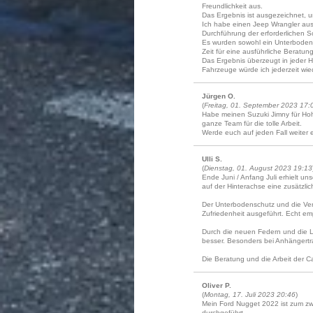
Freundlichkeit aus.
Das Ergebnis ist ausgezeichnet, u
Ich habe einen Jeep Wrangler aus 
Durchführung der erforderlichen
Es wurden sowohl ein Unterbodens
Zeit für eine ausführliche Beratung
Das Ergebnis überzeugt in jeder H
Fahrzeuge würde ich jederzeit wie
Jürgen O.
(
Freitag, 01. September 2023 17:
Habe meinen Suzuki Jimny für Hoh
ganze Team für die tolle Arbeit.
Werde euch auf jeden Fall weiter 
Ulli S.
(
Dienstag, 01. August 2023 19:13
Ende Juni / Anfang Juli erhielt 
auf der Hinterachse eine zusätzli
Der Unterbodenschutz und die Vers
Zufriedenheit ausgeführt. Echt em
Durch die neuen Federn und die L
besser. Besonders bei Anhängertra
Die Beratung und die Arbeit der Ca
Oliver P.
(
Montag, 17. Juli 2023 20:46
)
Mein Ford Nugget 2022 ist zum zwe
durchgeführt.