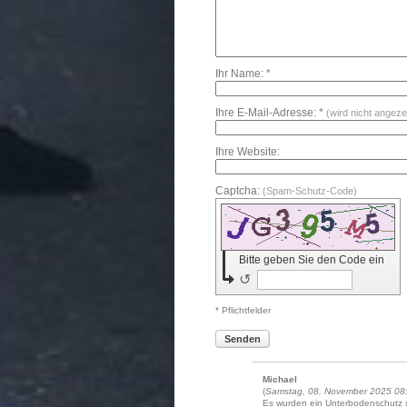
Ihr Name: *
Ihre E-Mail-Adresse: *
(wird nicht angeze
Ihre Website:
Captcha:
(Spam-Schutz-Code)
Bitte geben Sie den Code ein
↺
* Pflichtfelder
Senden
Michael
(
Samstag, 08. November 2025 08
Es wurden ein Unterbodenschutz s