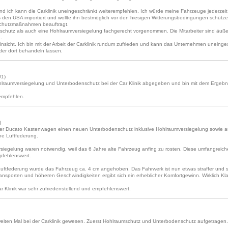
nd ich kann die Carklinik uneingeschränkt weiterempfehlen. Ich würde meine Fahrzeuge jederzeit
den USA importiert und wollte ihn bestmöglich vor den hiesigen Witterungsbedingungen schützen.
 Schutzmaßnahmen beauftragt.
chutz als auch eine Hohlraumversiegelung fachgerecht vorgenommen. Die Mitarbeiter sind äuße
.
insicht. Ich bin mit der Arbeit der Carklinik rundum zufrieden und kann das Unternehmen uneing
der dort behandeln lassen.
01
)
lraumversiegelung und Unterbodenschutz bei der Car Klinik abgegeben und bin mit dem Ergebni
empfehlen.
)
unser Ducato Kastenwagen einen neuen Unterbodenschutz inklusive Hohlraumversiegelung sowie a
che Luftfederung.
iegelung waren notwendig, weil das 6 Jahre alte Fahrzeug anfing zu rosten. Diese umfangreiche
pfehlenswert.
uftfederung wurde das Fahrzeug ca. 4 cm angehoben. Das Fahrwerk ist nun etwas straffer und s
nsporten und höheren Geschwindigkeiten ergibt sich ein erheblicher Komfortgewinn. Wirklich Kl
r Klinik war sehr zufriedenstellend und empfehlenswert.
iten Mal bei der Carklinik gewesen. Zuerst Hohlraumschutz und Unterbodenschutz aufgetragen. A