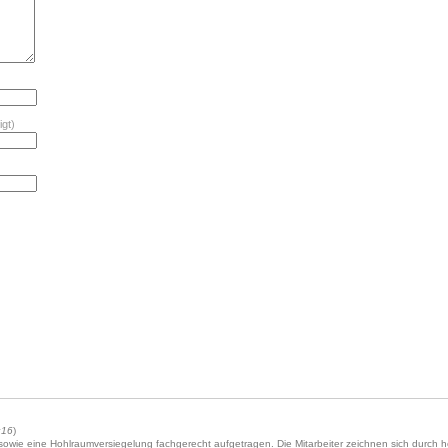
igt)
:16
)
owie eine Hohlraumversiegelung fachgerecht aufgetragen. Die Mitarbeiter zeichnen sich durc