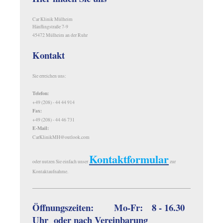
Car Klinik Mülheim
Hänflingstraße 7-9
45472 Mülheim an der Ruhr
Kontakt
Sie erreichen uns:
Telefon:
+49 (208) - 44 44 914
Fax:
+49 (208) - 44 46 731
E-Mail:
CarKlinikMH@outlook.com
Kontaktformular
oder nutzen Sie einfach unser
zur
Kontaktaufnahme.
Öffnungszeiten: Mo-Fr: 8 - 16.30
Uhr oder nach Vereinbarung