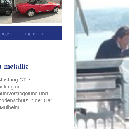
tungen
Impressum
u-metallic
Mustang GT zur
dlung mit
aumversiegelung und
bodenschutz in der Car
 Mülheim..