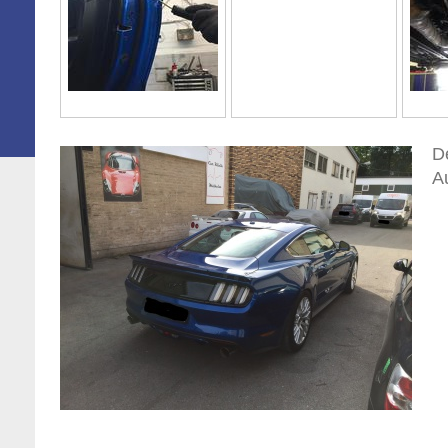
De
Au