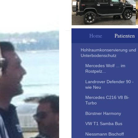
Autopartner I. 
Home
Patienten
Hohlraumkonservierung und
Unterbodenschutz
Mercedes Wolf ... im
Rostpelz...
Landrover Defender 90 -
wie Neu
Mercedes C216 V8 Bi-
Turbo
Bürstner Harmony
VW T1 Samba Bus
Niessmann Bischoff