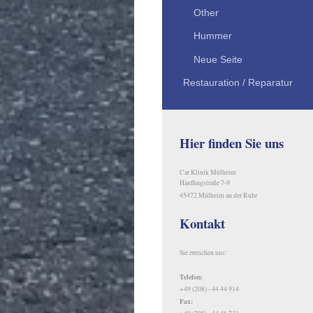
Other
Hummer
Neue Seite
Restauration / Reparatur
Hier finden Sie uns
Car Klinik Mülheim
Hänflingstraße 7-9
45472 Mülheim an der Ruhr
Kontakt
Sie erreichen uns:
Telefon:
+49 (208) - 44 44 914
Fax: